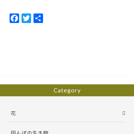
F
T
共
ac
w
有
e
itt
b
er
o
o
k
Category
花
田んぼの生き物