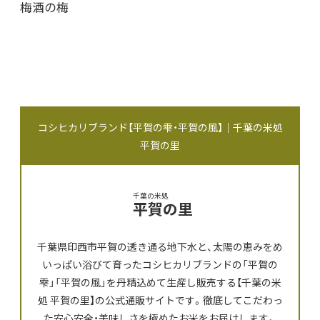
梅酒の梅
コシヒカリブランド【平賀の雫・平賀の風】｜千葉の米処
平賀の里
千葉の米処
平賀の里
千葉県印西市平賀の透き通る地下水と、太陽の恵みをめ
いっぱい浴びて育ったコシヒカリブランドの「平賀の
雫」「平賀の風」を丹精込めて生産し販売する【千葉の米
処 平賀の里】の公式通販サイトです。徹底してこだわっ
た安心安全・美味しさを極めたお米をお届けします。