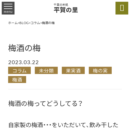
千葉の米処

平賀の里
menu
ホーム
>
BLOG
>
コラム
>
梅酒の梅
梅酒の梅
2023.03.22
コラム
未分類
果実酒
梅の実
梅酒
梅酒の梅ってどうしてる？
自家製の梅酒・・・をいただいて、飲み干した